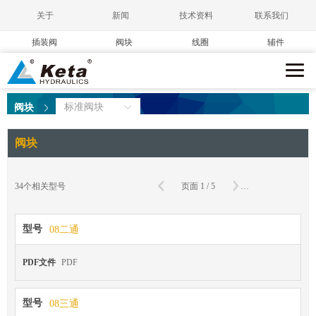
关于
新闻
技术资料
联系我们
插装阀
阀块
线圈
辅件
标准阀块
阀块
阀块
确
34
个相关型号
页面
1
/
5
到第
页
型号
08二通
PDF文件
PDF
型号
08三通