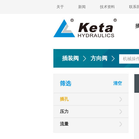
关于
新闻
技术资料
联系
插装阀
方向阀
机械操
筛选
清空
插孔
压力
流量