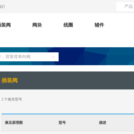
产品
我们
插装阀
阀块
线圈
辅件
作，背靠背单向阀
插装阀
2
个相关型号
液压原理图
型号
描述