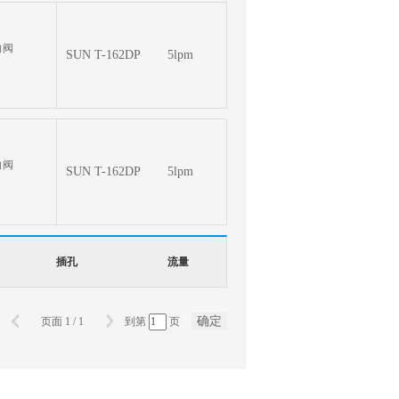
向阀
SUN T-162DP
5lpm
向阀
SUN T-162DP
5lpm
插孔
流量
确定
页面
1
/
1
到第
页