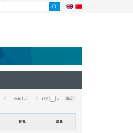
确定
页面
1
/
1
到第
页
插孔
流量