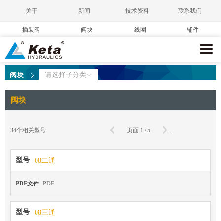
关于
新闻
技术资料
联系我们
插装阀
阀块
线圈
辅件
请选择子分类
阀块
阀块
确
34
个相关型号
页面
1
/
5
到第
页
型号
08二通
PDF文件
PDF
型号
08三通