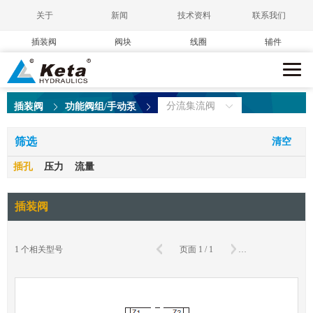
关于
新闻
技术资料
联系我们
插装阀
阀块
线圈
辅件
分流集流阀
插装阀
功能阀组/手动泵
筛选
清空
插孔
压力
流量
插装阀
确
1
个相关型号
页面
1
/
1
到第
页