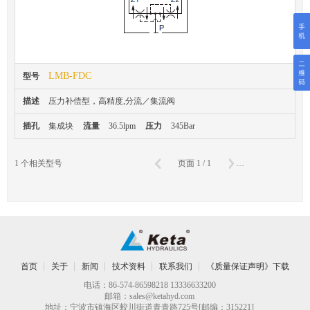
LMB-FDC
型号
描述
压力补偿型，高精度,分流／集流阀
插孔
集成块
流量
36.5lpm
压力
345Bar
确
1
个相关型号
页面
1
/
1
到第
页
首页
关于
新闻
技术资料
联系我们
《质量保证声明》下载
电话：86-574-86598218 13336633200
邮箱：
sales@ketahyd.com
地址：宁波市镇海区蛟川街道青青路725号[邮编：315221]