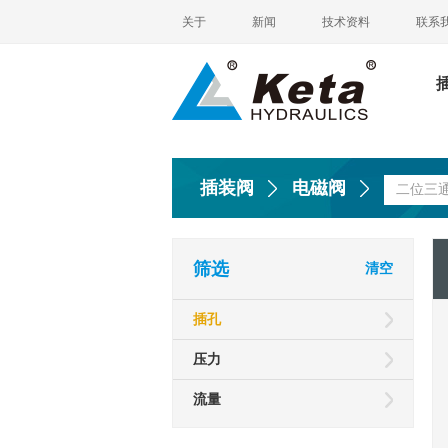
关于
新闻
技术资料
联系
插装阀
电磁阀
二位三
筛选
清空
插孔
压力
流量