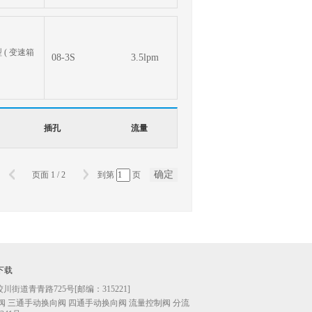
( 变速箱
08-3S
3.5lpm
插孔
流量
确定
页面
1
/
2
到第
页
下载
街道青青路725号[邮编：315221]
 三通手动换向阀 四通手动换向阀 流量控制阀 分流