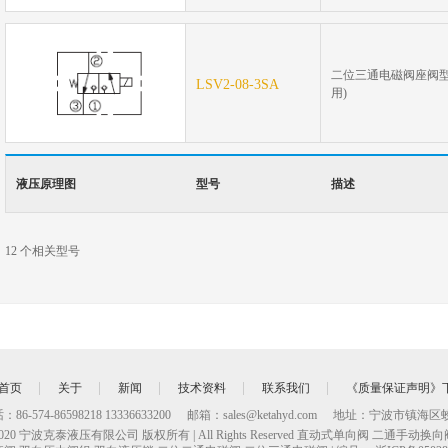
207Bar
二位三通电磁阀座阀型 
LSV2-08-3SA
用)
液压原理图
型号
描述
24Bar
压力
12
个相关型号
首页
关于
新闻
技术资料
联系我们
《质量保证声明》
86-574-86598218 13336633200
邮箱：
sales@ketahyd.com
地址：宁波市镇海区蛟川
2020 宁波克泰液压有限公司 版权所有 | All Rights Reserved
直动式单向阀
二通手动换向阀