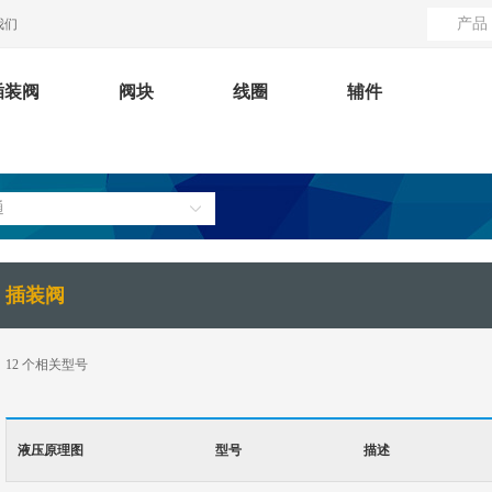
产品
我们
插装阀
阀块
线圈
辅件
通
插装阀
12
个相关型号
液压原理图
型号
描述