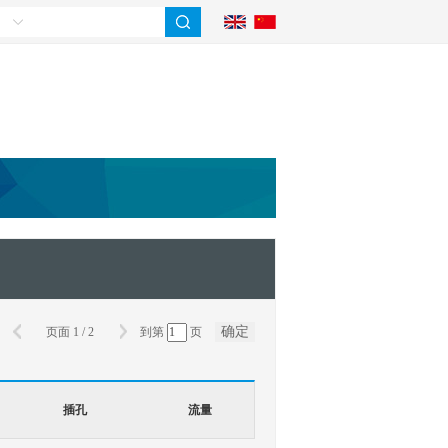
确定
页面
1
/
2
到第
页
插孔
流量