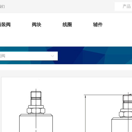
产品
我们
插装阀
阀块
线圈
辅件
制阀