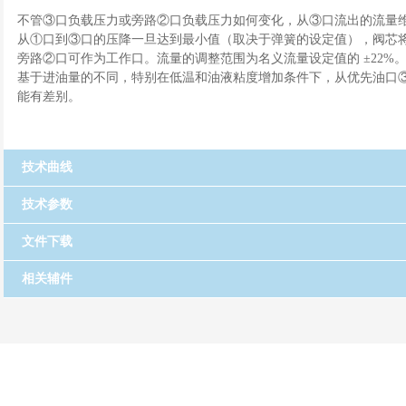
不管③口负载压力或旁路②口负载压力如何变化，从③口流出的流量
从①口到③口的压降一旦达到最小值（取决于弹簧的设定值），阀芯
旁路②口可作为工作口。流量的调整范围为名义流量设定值的 ±22%
基于进油量的不同，特别在低温和油液粘度增加条件下，从优先油口
能有差别。
技术曲线
技术参数
文件下载
相关辅件